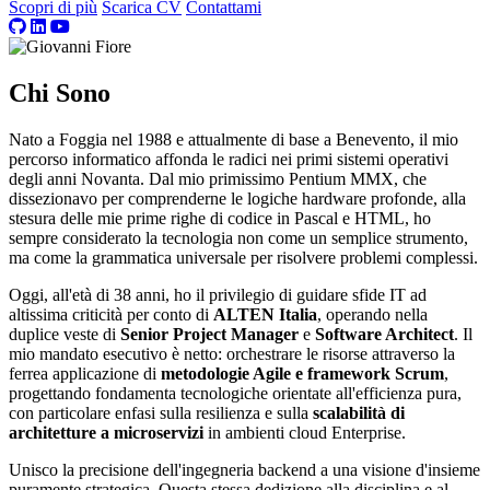
Scopri di più
Scarica CV
Contattami
Chi Sono
Nato a Foggia nel 1988 e attualmente di base a Benevento, il mio
percorso informatico affonda le radici nei primi sistemi operativi
degli anni Novanta. Dal mio primissimo Pentium MMX, che
dissezionavo per comprenderne le logiche hardware profonde, alla
stesura delle mie prime righe di codice in Pascal e HTML, ho
sempre considerato la tecnologia non come un semplice strumento,
ma come la grammatica universale per risolvere problemi complessi.
Oggi, all'età di 38 anni, ho il privilegio di guidare sfide IT ad
altissima criticità per conto di
ALTEN Italia
, operando nella
duplice veste di
Senior Project Manager
e
Software Architect
. Il
mio mandato esecutivo è netto: orchestrare le risorse attraverso la
ferrea applicazione di
metodologie Agile e framework Scrum
,
progettando fondamenta tecnologiche orientate all'efficienza pura,
con particolare enfasi sulla resilienza e sulla
scalabilità di
architetture a microservizi
in ambienti cloud Enterprise.
Unisco la precisione dell'ingegneria backend a una visione d'insieme
puramente strategica. Questa stessa dedizione alla disciplina e al