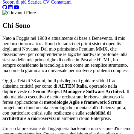
Scopri di più
Scarica CV
Contattami
Chi Sono
Nato a Foggia nel 1988 e attualmente di base a Benevento, il mio
percorso informatico affonda le radici nei primi sistemi operativi
degli anni Novanta. Dal mio primissimo Pentium MMX, che
dissezionavo per comprenderne le logiche hardware profonde, alla
stesura delle mie prime righe di codice in Pascal e HTML, ho
sempre considerato la tecnologia non come un semplice strumento,
ma come la grammatica universale per risolvere problemi complessi.
Oggi, all'età di 38 anni, ho il privilegio di guidare sfide IT ad
altissima criticità per conto di
ALTEN Italia
, operando nella
duplice veste di
Senior Project Manager
e
Software Architect
. Il
mio mandato esecutivo è netto: orchestrare le risorse attraverso la
ferrea applicazione di
metodologie Agile e framework Scrum
,
progettando fondamenta tecnologiche orientate all'efficienza pura,
con particolare enfasi sulla resilienza e sulla
scalabilità di
architetture a microservizi
in ambienti cloud Enterprise.
Unisco la precisione dell'ingegneria backend a una visione d'insieme
puramente strategica. Questa stessa dedizione alla disciplina e al