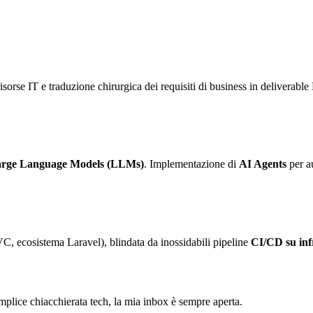
sorse IT e traduzione chirurgica dei requisiti di business in deliverable 
rge Language Models (LLMs)
. Implementazione di
AI Agents
per au
C, ecosistema Laravel), blindata da inossidabili pipeline
CI/CD su in
semplice chiacchierata tech, la mia inbox è sempre aperta.