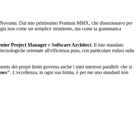
anni Novanta. Dal mio primissimo Pentium MMX, che dissezionavo per
ologia non come un semplice strumento, ma come la grammatica
enior Project Manager
e
Software Architect
. Il mio mandato
ecnologiche orientate all'efficienza pura, con particolare enfasi sulla
to dei propri limiti governa anche i miei interessi paralleli: che si
ones"
. L'eccellenza, in ogni sua forma, è per me uno standard non