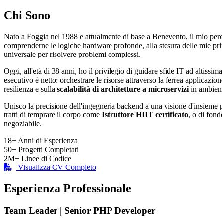
Chi Sono
Nato a Foggia nel 1988 e attualmente di base a Benevento, il mio per
comprenderne le logiche hardware profonde, alla stesura delle mie p
universale per risolvere problemi complessi.
Oggi, all'età di 38 anni, ho il privilegio di guidare sfide IT ad altissima
esecutivo è netto: orchestrare le risorse attraverso la ferrea applicazio
resilienza e sulla
scalabilità di architetture a microservizi
in ambient
Unisco la precisione dell'ingegneria backend a una visione d'insieme pu
tratti di temprare il corpo come
Istruttore HIIT certificato
, o di fond
negoziabile.
18+
Anni di Esperienza
50+
Progetti Completati
2M+
Linee di Codice
Visualizza CV Completo
Esperienza Professionale
Team Leader | Senior PHP Developer