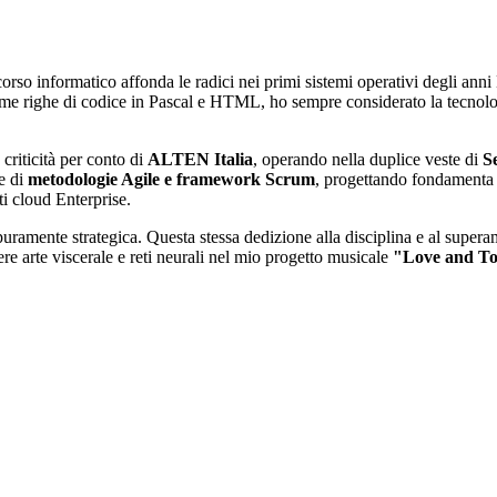
corso informatico affonda le radici nei primi sistemi operativi degli 
rime righe di codice in Pascal e HTML, ho sempre considerato la tecn
 criticità per conto di
ALTEN Italia
, operando nella duplice veste di
S
ne di
metodologie Agile e framework Scrum
, progettando fondamenta t
i cloud Enterprise.
ramente strategica. Questa stessa dedizione alla disciplina e al superamen
ere arte viscerale e reti neurali nel mio progetto musicale
"Love and T