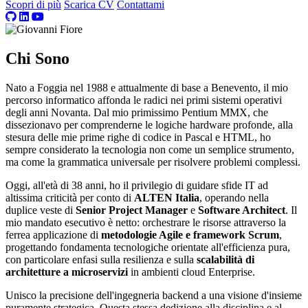
Scopri di più
Scarica CV
Contattami
Chi Sono
Nato a Foggia nel 1988 e attualmente di base a Benevento, il mio
percorso informatico affonda le radici nei primi sistemi operativi
degli anni Novanta. Dal mio primissimo Pentium MMX, che
dissezionavo per comprenderne le logiche hardware profonde, alla
stesura delle mie prime righe di codice in Pascal e HTML, ho
sempre considerato la tecnologia non come un semplice strumento,
ma come la grammatica universale per risolvere problemi complessi.
Oggi, all'età di 38 anni, ho il privilegio di guidare sfide IT ad
altissima criticità per conto di
ALTEN Italia
, operando nella
duplice veste di
Senior Project Manager
e
Software Architect
. Il
mio mandato esecutivo è netto: orchestrare le risorse attraverso la
ferrea applicazione di
metodologie Agile e framework Scrum
,
progettando fondamenta tecnologiche orientate all'efficienza pura,
con particolare enfasi sulla resilienza e sulla
scalabilità di
architetture a microservizi
in ambienti cloud Enterprise.
Unisco la precisione dell'ingegneria backend a una visione d'insieme
puramente strategica. Questa stessa dedizione alla disciplina e al