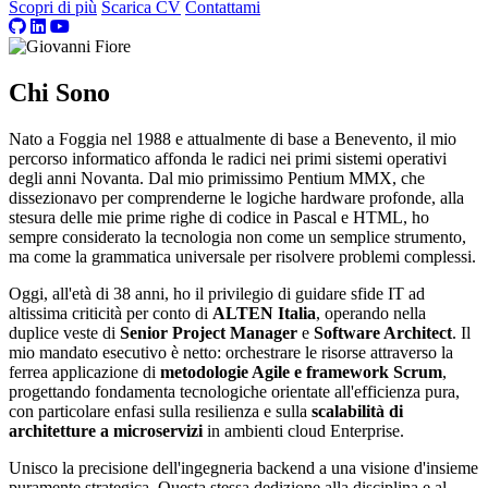
Scopri di più
Scarica CV
Contattami
Chi Sono
Nato a Foggia nel 1988 e attualmente di base a Benevento, il mio
percorso informatico affonda le radici nei primi sistemi operativi
degli anni Novanta. Dal mio primissimo Pentium MMX, che
dissezionavo per comprenderne le logiche hardware profonde, alla
stesura delle mie prime righe di codice in Pascal e HTML, ho
sempre considerato la tecnologia non come un semplice strumento,
ma come la grammatica universale per risolvere problemi complessi.
Oggi, all'età di 38 anni, ho il privilegio di guidare sfide IT ad
altissima criticità per conto di
ALTEN Italia
, operando nella
duplice veste di
Senior Project Manager
e
Software Architect
. Il
mio mandato esecutivo è netto: orchestrare le risorse attraverso la
ferrea applicazione di
metodologie Agile e framework Scrum
,
progettando fondamenta tecnologiche orientate all'efficienza pura,
con particolare enfasi sulla resilienza e sulla
scalabilità di
architetture a microservizi
in ambienti cloud Enterprise.
Unisco la precisione dell'ingegneria backend a una visione d'insieme
puramente strategica. Questa stessa dedizione alla disciplina e al