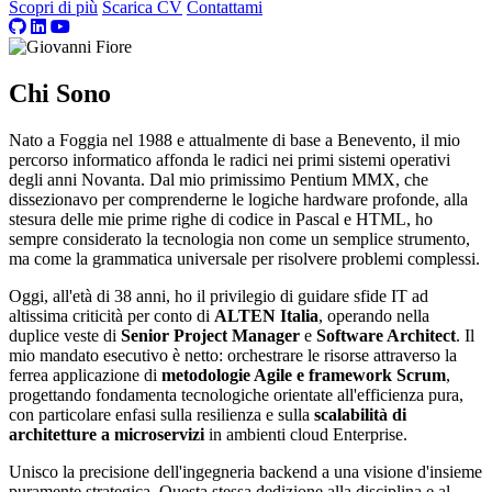
Scopri di più
Scarica CV
Contattami
Chi Sono
Nato a Foggia nel 1988 e attualmente di base a Benevento, il mio
percorso informatico affonda le radici nei primi sistemi operativi
degli anni Novanta. Dal mio primissimo Pentium MMX, che
dissezionavo per comprenderne le logiche hardware profonde, alla
stesura delle mie prime righe di codice in Pascal e HTML, ho
sempre considerato la tecnologia non come un semplice strumento,
ma come la grammatica universale per risolvere problemi complessi.
Oggi, all'età di 38 anni, ho il privilegio di guidare sfide IT ad
altissima criticità per conto di
ALTEN Italia
, operando nella
duplice veste di
Senior Project Manager
e
Software Architect
. Il
mio mandato esecutivo è netto: orchestrare le risorse attraverso la
ferrea applicazione di
metodologie Agile e framework Scrum
,
progettando fondamenta tecnologiche orientate all'efficienza pura,
con particolare enfasi sulla resilienza e sulla
scalabilità di
architetture a microservizi
in ambienti cloud Enterprise.
Unisco la precisione dell'ingegneria backend a una visione d'insieme
puramente strategica. Questa stessa dedizione alla disciplina e al