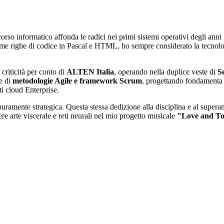
corso informatico affonda le radici nei primi sistemi operativi degli 
rime righe di codice in Pascal e HTML, ho sempre considerato la tecn
 criticità per conto di
ALTEN Italia
, operando nella duplice veste di
S
ne di
metodologie Agile e framework Scrum
, progettando fondamenta t
i cloud Enterprise.
ramente strategica. Questa stessa dedizione alla disciplina e al superamen
ere arte viscerale e reti neurali nel mio progetto musicale
"Love and T