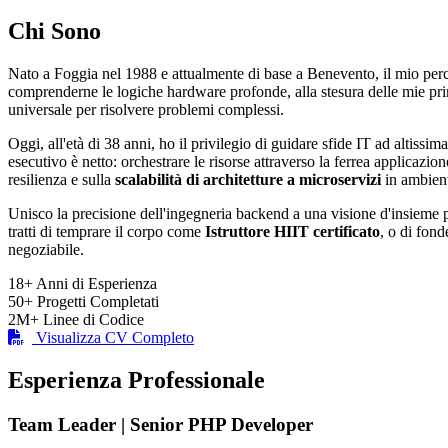
Chi Sono
Nato a Foggia nel 1988 e attualmente di base a Benevento, il mio per
comprenderne le logiche hardware profonde, alla stesura delle mie p
universale per risolvere problemi complessi.
Oggi, all'età di 38 anni, ho il privilegio di guidare sfide IT ad altissima
esecutivo è netto: orchestrare le risorse attraverso la ferrea applicazio
resilienza e sulla
scalabilità di architetture a microservizi
in ambient
Unisco la precisione dell'ingegneria backend a una visione d'insieme pu
tratti di temprare il corpo come
Istruttore HIIT certificato
, o di fond
negoziabile.
18+
Anni di Esperienza
50+
Progetti Completati
2M+
Linee di Codice
Visualizza CV Completo
Esperienza Professionale
Team Leader | Senior PHP Developer