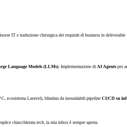
sorse IT e traduzione chirurgica dei requisiti di business in deliverable 
rge Language Models (LLMs)
. Implementazione di
AI Agents
per au
C, ecosistema Laravel), blindata da inossidabili pipeline
CI/CD su in
semplice chiacchierata tech, la mia inbox è sempre aperta.