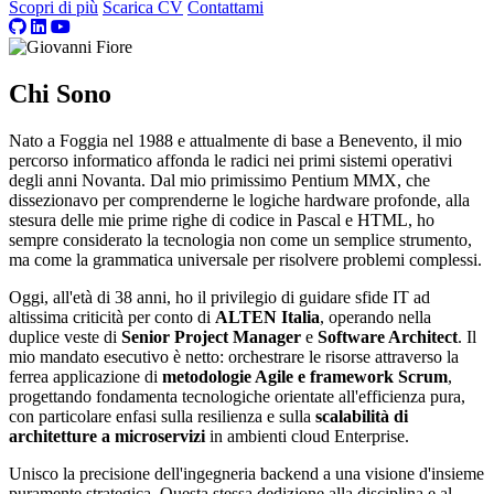
Scopri di più
Scarica CV
Contattami
Chi Sono
Nato a Foggia nel 1988 e attualmente di base a Benevento, il mio
percorso informatico affonda le radici nei primi sistemi operativi
degli anni Novanta. Dal mio primissimo Pentium MMX, che
dissezionavo per comprenderne le logiche hardware profonde, alla
stesura delle mie prime righe di codice in Pascal e HTML, ho
sempre considerato la tecnologia non come un semplice strumento,
ma come la grammatica universale per risolvere problemi complessi.
Oggi, all'età di 38 anni, ho il privilegio di guidare sfide IT ad
altissima criticità per conto di
ALTEN Italia
, operando nella
duplice veste di
Senior Project Manager
e
Software Architect
. Il
mio mandato esecutivo è netto: orchestrare le risorse attraverso la
ferrea applicazione di
metodologie Agile e framework Scrum
,
progettando fondamenta tecnologiche orientate all'efficienza pura,
con particolare enfasi sulla resilienza e sulla
scalabilità di
architetture a microservizi
in ambienti cloud Enterprise.
Unisco la precisione dell'ingegneria backend a una visione d'insieme
puramente strategica. Questa stessa dedizione alla disciplina e al