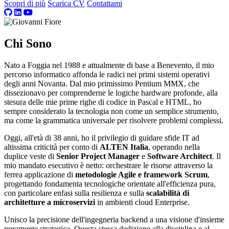
Scopri di più
Scarica CV
Contattami
Chi Sono
Nato a Foggia nel 1988 e attualmente di base a Benevento, il mio
percorso informatico affonda le radici nei primi sistemi operativi
degli anni Novanta. Dal mio primissimo Pentium MMX, che
dissezionavo per comprenderne le logiche hardware profonde, alla
stesura delle mie prime righe di codice in Pascal e HTML, ho
sempre considerato la tecnologia non come un semplice strumento,
ma come la grammatica universale per risolvere problemi complessi.
Oggi, all'età di 38 anni, ho il privilegio di guidare sfide IT ad
altissima criticità per conto di
ALTEN Italia
, operando nella
duplice veste di
Senior Project Manager
e
Software Architect
. Il
mio mandato esecutivo è netto: orchestrare le risorse attraverso la
ferrea applicazione di
metodologie Agile e framework Scrum
,
progettando fondamenta tecnologiche orientate all'efficienza pura,
con particolare enfasi sulla resilienza e sulla
scalabilità di
architetture a microservizi
in ambienti cloud Enterprise.
Unisco la precisione dell'ingegneria backend a una visione d'insieme
puramente strategica. Questa stessa dedizione alla disciplina e al