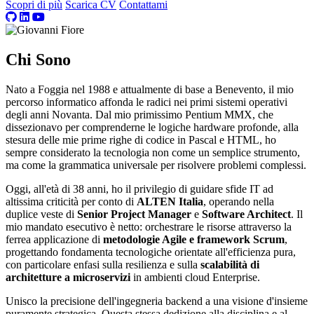
Scopri di più
Scarica CV
Contattami
Chi Sono
Nato a Foggia nel 1988 e attualmente di base a Benevento, il mio
percorso informatico affonda le radici nei primi sistemi operativi
degli anni Novanta. Dal mio primissimo Pentium MMX, che
dissezionavo per comprenderne le logiche hardware profonde, alla
stesura delle mie prime righe di codice in Pascal e HTML, ho
sempre considerato la tecnologia non come un semplice strumento,
ma come la grammatica universale per risolvere problemi complessi.
Oggi, all'età di 38 anni, ho il privilegio di guidare sfide IT ad
altissima criticità per conto di
ALTEN Italia
, operando nella
duplice veste di
Senior Project Manager
e
Software Architect
. Il
mio mandato esecutivo è netto: orchestrare le risorse attraverso la
ferrea applicazione di
metodologie Agile e framework Scrum
,
progettando fondamenta tecnologiche orientate all'efficienza pura,
con particolare enfasi sulla resilienza e sulla
scalabilità di
architetture a microservizi
in ambienti cloud Enterprise.
Unisco la precisione dell'ingegneria backend a una visione d'insieme
puramente strategica. Questa stessa dedizione alla disciplina e al