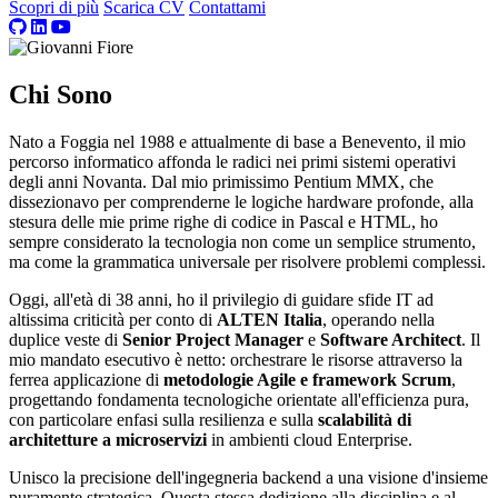
Scopri di più
Scarica CV
Contattami
Chi Sono
Nato a Foggia nel 1988 e attualmente di base a Benevento, il mio
percorso informatico affonda le radici nei primi sistemi operativi
degli anni Novanta. Dal mio primissimo Pentium MMX, che
dissezionavo per comprenderne le logiche hardware profonde, alla
stesura delle mie prime righe di codice in Pascal e HTML, ho
sempre considerato la tecnologia non come un semplice strumento,
ma come la grammatica universale per risolvere problemi complessi.
Oggi, all'età di 38 anni, ho il privilegio di guidare sfide IT ad
altissima criticità per conto di
ALTEN Italia
, operando nella
duplice veste di
Senior Project Manager
e
Software Architect
. Il
mio mandato esecutivo è netto: orchestrare le risorse attraverso la
ferrea applicazione di
metodologie Agile e framework Scrum
,
progettando fondamenta tecnologiche orientate all'efficienza pura,
con particolare enfasi sulla resilienza e sulla
scalabilità di
architetture a microservizi
in ambienti cloud Enterprise.
Unisco la precisione dell'ingegneria backend a una visione d'insieme
puramente strategica. Questa stessa dedizione alla disciplina e al