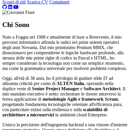
Scopri di più
Scarica CV
Contattami
Chi Sono
Nato a Foggia nel 1988 e attualmente di base a Benevento, il mio
percorso informatico affonda le radici nei primi sistemi operativi
degli anni Novanta. Dal mio primissimo Pentium MMX, che
dissezionavo per comprenderne le logiche hardware profonde, alla
stesura delle mie prime righe di codice in Pascal e HTML, ho
sempre considerato la tecnologia non come un semplice strumento,
ma come la grammatica universale per risolvere problemi complessi.
Oggi, all'età di 38 anni, ho il privilegio di guidare sfide IT ad
altissima criticità per conto di
ALTEN Italia
, operando nella
duplice veste di
Senior Project Manager
e
Software Architect
. Il
mio mandato esecutivo è netto: orchestrare le risorse attraverso la
ferrea applicazione di
metodologie Agile e framework Scrum
,
progettando fondamenta tecnologiche orientate all'efficienza pura,
con particolare enfasi sulla resilienza e sulla
scalabilità di
architetture a microservizi
in ambienti cloud Enterprise.
Unisco la precisione dell'ingegneria backend a una visione d'insieme
puramente strategica. Questa stessa dedizione alla disciplina e al