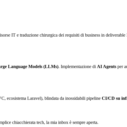
sorse IT e traduzione chirurgica dei requisiti di business in deliverable 
rge Language Models (LLMs)
. Implementazione di
AI Agents
per au
C, ecosistema Laravel), blindata da inossidabili pipeline
CI/CD su in
semplice chiacchierata tech, la mia inbox è sempre aperta.