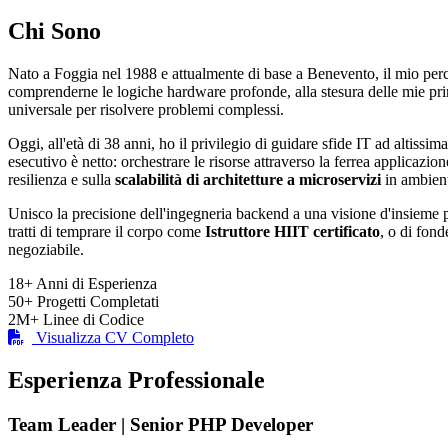
Chi Sono
Nato a Foggia nel 1988 e attualmente di base a Benevento, il mio per
comprenderne le logiche hardware profonde, alla stesura delle mie p
universale per risolvere problemi complessi.
Oggi, all'età di 38 anni, ho il privilegio di guidare sfide IT ad altissima
esecutivo è netto: orchestrare le risorse attraverso la ferrea applicazio
resilienza e sulla
scalabilità di architetture a microservizi
in ambient
Unisco la precisione dell'ingegneria backend a una visione d'insieme pu
tratti di temprare il corpo come
Istruttore HIIT certificato
, o di fond
negoziabile.
18+
Anni di Esperienza
50+
Progetti Completati
2M+
Linee di Codice
Visualizza CV Completo
Esperienza Professionale
Team Leader | Senior PHP Developer