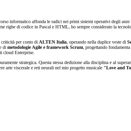
corso informatico affonda le radici nei primi sistemi operativi degli 
rime righe di codice in Pascal e HTML, ho sempre considerato la tecn
 criticità per conto di
ALTEN Italia
, operando nella duplice veste di
S
ne di
metodologie Agile e framework Scrum
, progettando fondamenta t
i cloud Enterprise.
ramente strategica. Questa stessa dedizione alla disciplina e al superamen
ere arte viscerale e reti neurali nel mio progetto musicale
"Love and T