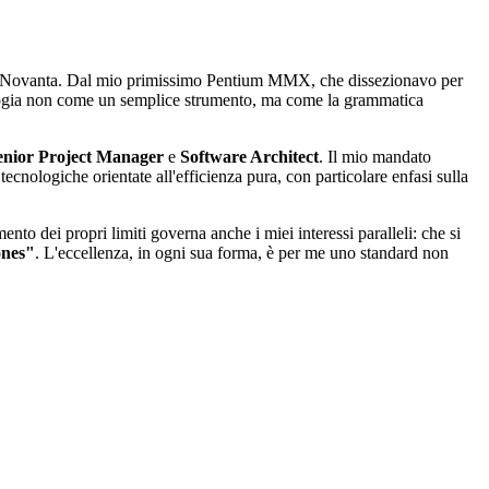
anni Novanta. Dal mio primissimo Pentium MMX, che dissezionavo per
ologia non come un semplice strumento, ma come la grammatica
enior Project Manager
e
Software Architect
. Il mio mandato
ecnologiche orientate all'efficienza pura, con particolare enfasi sulla
to dei propri limiti governa anche i miei interessi paralleli: che si
ones"
. L'eccellenza, in ogni sua forma, è per me uno standard non