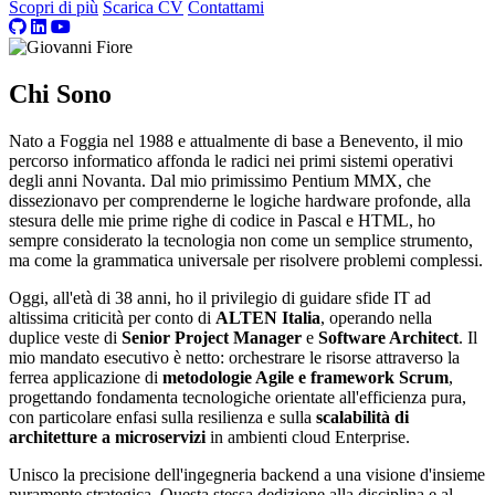
Scopri di più
Scarica CV
Contattami
Chi Sono
Nato a Foggia nel 1988 e attualmente di base a Benevento, il mio
percorso informatico affonda le radici nei primi sistemi operativi
degli anni Novanta. Dal mio primissimo Pentium MMX, che
dissezionavo per comprenderne le logiche hardware profonde, alla
stesura delle mie prime righe di codice in Pascal e HTML, ho
sempre considerato la tecnologia non come un semplice strumento,
ma come la grammatica universale per risolvere problemi complessi.
Oggi, all'età di 38 anni, ho il privilegio di guidare sfide IT ad
altissima criticità per conto di
ALTEN Italia
, operando nella
duplice veste di
Senior Project Manager
e
Software Architect
. Il
mio mandato esecutivo è netto: orchestrare le risorse attraverso la
ferrea applicazione di
metodologie Agile e framework Scrum
,
progettando fondamenta tecnologiche orientate all'efficienza pura,
con particolare enfasi sulla resilienza e sulla
scalabilità di
architetture a microservizi
in ambienti cloud Enterprise.
Unisco la precisione dell'ingegneria backend a una visione d'insieme
puramente strategica. Questa stessa dedizione alla disciplina e al