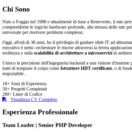
Chi Sono
Nato a Foggia nel 1988 e attualmente di base a Benevento, il mio per
comprenderne le logiche hardware profonde, alla stesura delle mie p
universale per risolvere problemi complessi.
Oggi, all'età di 38 anni, ho il privilegio di guidare sfide IT ad altissima
esecutivo è netto: orchestrare le risorse attraverso la ferrea applicazio
resilienza e sulla
scalabilità di architetture a microservizi
in ambient
Unisco la precisione dell'ingegneria backend a una visione d'insieme pu
tratti di temprare il corpo come
Istruttore HIIT certificato
, o di fond
negoziabile.
18+
Anni di Esperienza
50+
Progetti Completati
2M+
Linee di Codice
Visualizza CV Completo
Esperienza Professionale
Team Leader | Senior PHP Developer