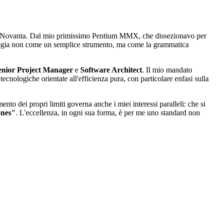
anni Novanta. Dal mio primissimo Pentium MMX, che dissezionavo per
ologia non come un semplice strumento, ma come la grammatica
enior Project Manager
e
Software Architect
. Il mio mandato
ecnologiche orientate all'efficienza pura, con particolare enfasi sulla
to dei propri limiti governa anche i miei interessi paralleli: che si
ones"
. L'eccellenza, in ogni sua forma, è per me uno standard non