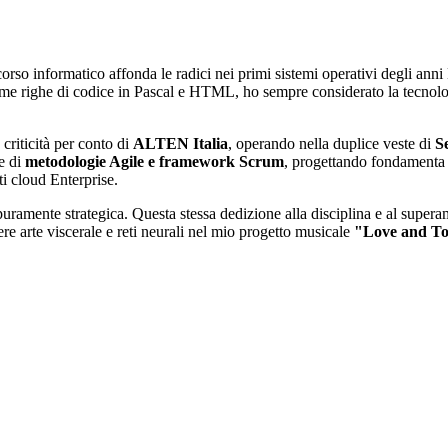
corso informatico affonda le radici nei primi sistemi operativi degli 
rime righe di codice in Pascal e HTML, ho sempre considerato la tecn
 criticità per conto di
ALTEN Italia
, operando nella duplice veste di
S
ne di
metodologie Agile e framework Scrum
, progettando fondamenta t
i cloud Enterprise.
ramente strategica. Questa stessa dedizione alla disciplina e al superamen
ere arte viscerale e reti neurali nel mio progetto musicale
"Love and T