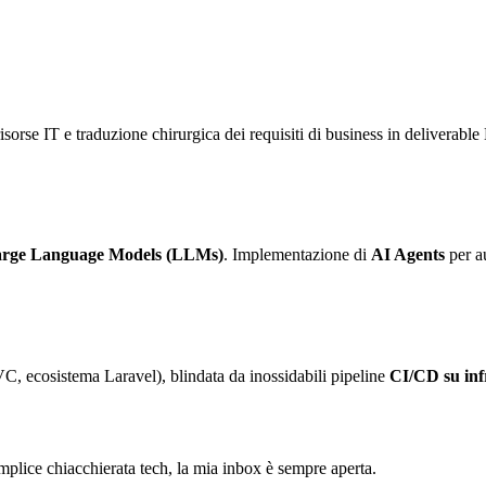
sorse IT e traduzione chirurgica dei requisiti di business in deliverable 
rge Language Models (LLMs)
. Implementazione di
AI Agents
per au
C, ecosistema Laravel), blindata da inossidabili pipeline
CI/CD su in
semplice chiacchierata tech, la mia inbox è sempre aperta.