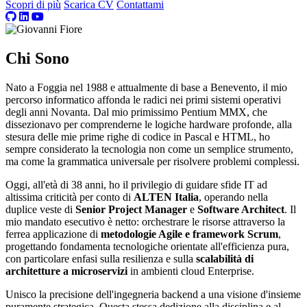
Scopri di più
Scarica CV
Contattami
Chi Sono
Nato a Foggia nel 1988 e attualmente di base a Benevento, il mio
percorso informatico affonda le radici nei primi sistemi operativi
degli anni Novanta. Dal mio primissimo Pentium MMX, che
dissezionavo per comprenderne le logiche hardware profonde, alla
stesura delle mie prime righe di codice in Pascal e HTML, ho
sempre considerato la tecnologia non come un semplice strumento,
ma come la grammatica universale per risolvere problemi complessi.
Oggi, all'età di 38 anni, ho il privilegio di guidare sfide IT ad
altissima criticità per conto di
ALTEN Italia
, operando nella
duplice veste di
Senior Project Manager
e
Software Architect
. Il
mio mandato esecutivo è netto: orchestrare le risorse attraverso la
ferrea applicazione di
metodologie Agile e framework Scrum
,
progettando fondamenta tecnologiche orientate all'efficienza pura,
con particolare enfasi sulla resilienza e sulla
scalabilità di
architetture a microservizi
in ambienti cloud Enterprise.
Unisco la precisione dell'ingegneria backend a una visione d'insieme
puramente strategica. Questa stessa dedizione alla disciplina e al