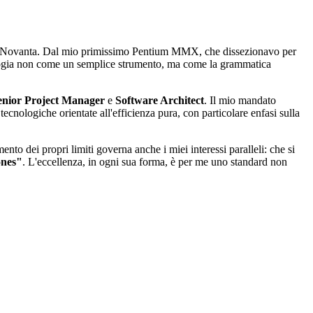
anni Novanta. Dal mio primissimo Pentium MMX, che dissezionavo per
ologia non come un semplice strumento, ma come la grammatica
enior Project Manager
e
Software Architect
. Il mio mandato
ecnologiche orientate all'efficienza pura, con particolare enfasi sulla
to dei propri limiti governa anche i miei interessi paralleli: che si
ones"
. L'eccellenza, in ogni sua forma, è per me uno standard non