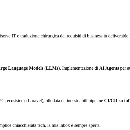
sorse IT e traduzione chirurgica dei requisiti di business in deliverable 
rge Language Models (LLMs)
. Implementazione di
AI Agents
per au
C, ecosistema Laravel), blindata da inossidabili pipeline
CI/CD su in
semplice chiacchierata tech, la mia inbox è sempre aperta.