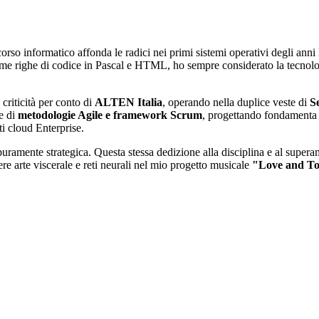
corso informatico affonda le radici nei primi sistemi operativi degli 
rime righe di codice in Pascal e HTML, ho sempre considerato la tecn
 criticità per conto di
ALTEN Italia
, operando nella duplice veste di
S
ne di
metodologie Agile e framework Scrum
, progettando fondamenta t
i cloud Enterprise.
ramente strategica. Questa stessa dedizione alla disciplina e al superamen
ere arte viscerale e reti neurali nel mio progetto musicale
"Love and T