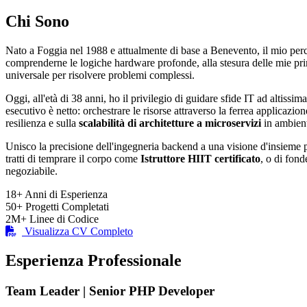
Chi Sono
Nato a Foggia nel 1988 e attualmente di base a Benevento, il mio per
comprenderne le logiche hardware profonde, alla stesura delle mie p
universale per risolvere problemi complessi.
Oggi, all'età di 38 anni, ho il privilegio di guidare sfide IT ad altissima
esecutivo è netto: orchestrare le risorse attraverso la ferrea applicazio
resilienza e sulla
scalabilità di architetture a microservizi
in ambient
Unisco la precisione dell'ingegneria backend a una visione d'insieme pu
tratti di temprare il corpo come
Istruttore HIIT certificato
, o di fond
negoziabile.
18+
Anni di Esperienza
50+
Progetti Completati
2M+
Linee di Codice
Visualizza CV Completo
Esperienza Professionale
Team Leader | Senior PHP Developer