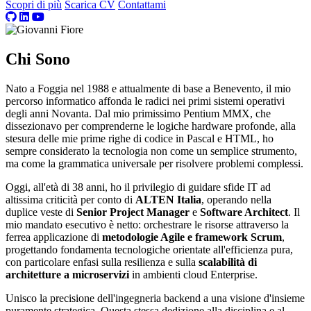
Scopri di più
Scarica CV
Contattami
Chi Sono
Nato a Foggia nel 1988 e attualmente di base a Benevento, il mio
percorso informatico affonda le radici nei primi sistemi operativi
degli anni Novanta. Dal mio primissimo Pentium MMX, che
dissezionavo per comprenderne le logiche hardware profonde, alla
stesura delle mie prime righe di codice in Pascal e HTML, ho
sempre considerato la tecnologia non come un semplice strumento,
ma come la grammatica universale per risolvere problemi complessi.
Oggi, all'età di 38 anni, ho il privilegio di guidare sfide IT ad
altissima criticità per conto di
ALTEN Italia
, operando nella
duplice veste di
Senior Project Manager
e
Software Architect
. Il
mio mandato esecutivo è netto: orchestrare le risorse attraverso la
ferrea applicazione di
metodologie Agile e framework Scrum
,
progettando fondamenta tecnologiche orientate all'efficienza pura,
con particolare enfasi sulla resilienza e sulla
scalabilità di
architetture a microservizi
in ambienti cloud Enterprise.
Unisco la precisione dell'ingegneria backend a una visione d'insieme
puramente strategica. Questa stessa dedizione alla disciplina e al