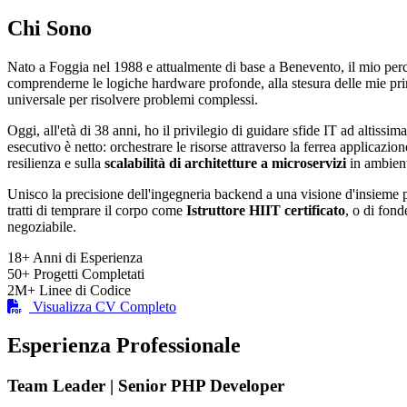
Chi Sono
Nato a Foggia nel 1988 e attualmente di base a Benevento, il mio per
comprenderne le logiche hardware profonde, alla stesura delle mie p
universale per risolvere problemi complessi.
Oggi, all'età di 38 anni, ho il privilegio di guidare sfide IT ad altissima
esecutivo è netto: orchestrare le risorse attraverso la ferrea applicazio
resilienza e sulla
scalabilità di architetture a microservizi
in ambient
Unisco la precisione dell'ingegneria backend a una visione d'insieme pu
tratti di temprare il corpo come
Istruttore HIIT certificato
, o di fond
negoziabile.
18+
Anni di Esperienza
50+
Progetti Completati
2M+
Linee di Codice
Visualizza CV Completo
Esperienza Professionale
Team Leader | Senior PHP Developer