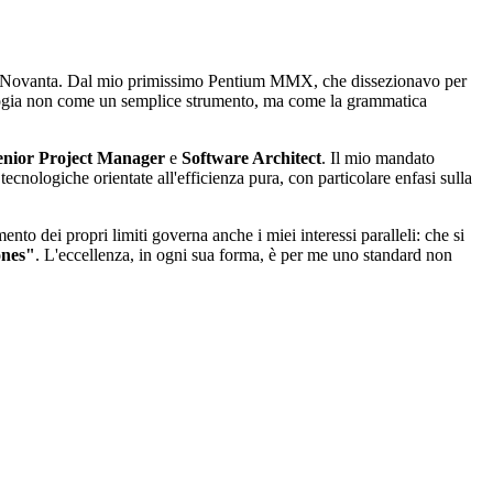
anni Novanta. Dal mio primissimo Pentium MMX, che dissezionavo per
ologia non come un semplice strumento, ma come la grammatica
enior Project Manager
e
Software Architect
. Il mio mandato
ecnologiche orientate all'efficienza pura, con particolare enfasi sulla
to dei propri limiti governa anche i miei interessi paralleli: che si
ones"
. L'eccellenza, in ogni sua forma, è per me uno standard non