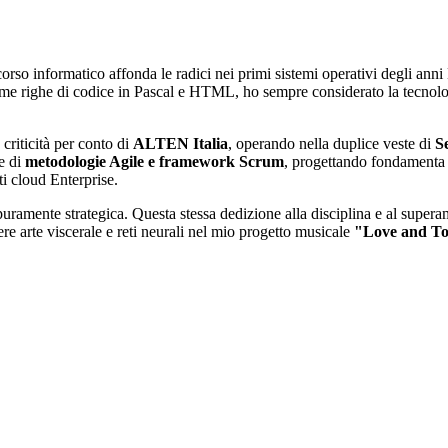
corso informatico affonda le radici nei primi sistemi operativi degli 
rime righe di codice in Pascal e HTML, ho sempre considerato la tecn
 criticità per conto di
ALTEN Italia
, operando nella duplice veste di
S
ne di
metodologie Agile e framework Scrum
, progettando fondamenta t
i cloud Enterprise.
ramente strategica. Questa stessa dedizione alla disciplina e al superamen
ere arte viscerale e reti neurali nel mio progetto musicale
"Love and T