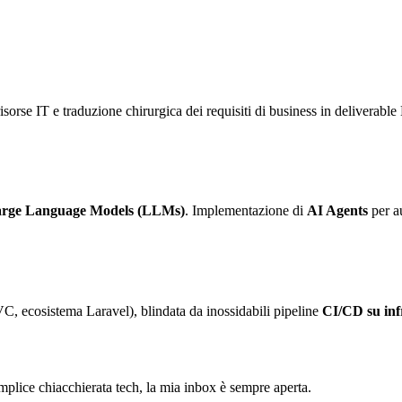
sorse IT e traduzione chirurgica dei requisiti di business in deliverable 
rge Language Models (LLMs)
. Implementazione di
AI Agents
per au
C, ecosistema Laravel), blindata da inossidabili pipeline
CI/CD su in
semplice chiacchierata tech, la mia inbox è sempre aperta.