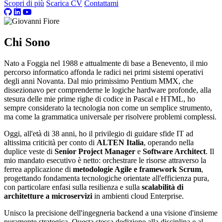
Scopri di più
Scarica CV
Contattami
Chi Sono
Nato a Foggia nel 1988 e attualmente di base a Benevento, il mio
percorso informatico affonda le radici nei primi sistemi operativi
degli anni Novanta. Dal mio primissimo Pentium MMX, che
dissezionavo per comprenderne le logiche hardware profonde, alla
stesura delle mie prime righe di codice in Pascal e HTML, ho
sempre considerato la tecnologia non come un semplice strumento,
ma come la grammatica universale per risolvere problemi complessi.
Oggi, all'età di 38 anni, ho il privilegio di guidare sfide IT ad
altissima criticità per conto di
ALTEN Italia
, operando nella
duplice veste di
Senior Project Manager
e
Software Architect
. Il
mio mandato esecutivo è netto: orchestrare le risorse attraverso la
ferrea applicazione di
metodologie Agile e framework Scrum
,
progettando fondamenta tecnologiche orientate all'efficienza pura,
con particolare enfasi sulla resilienza e sulla
scalabilità di
architetture a microservizi
in ambienti cloud Enterprise.
Unisco la precisione dell'ingegneria backend a una visione d'insieme
puramente strategica. Questa stessa dedizione alla disciplina e al