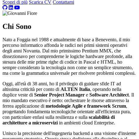
Scopri di più
Scarica CV
Contattami
Chi Sono
Nato a Foggia nel 1988 e attualmente di base a Benevento, il mio
percorso informatico affonda le radici nei primi sistemi operativi
degli anni Novanta. Dal mio primissimo Pentium MMX, che
dissezionavo per comprenderne le logiche hardware profonde, alla
stesura delle mie prime righe di codice in Pascal e HTML, ho
sempre considerato la tecnologia non come un semplice strumento,
ma come la grammatica universale per risolvere problemi complessi.
Oggi, all'età di 38 anni, ho il privilegio di guidare sfide IT ad
altissima criticità per conto di
ALTEN Italia
, operando nella
duplice veste di
Senior Project Manager
e
Software Architect
. Il
mio mandato esecutivo è netto: orchestrare le risorse attraverso la
ferrea applicazione di
metodologie Agile e framework Scrum
,
progettando fondamenta tecnologiche orientate all'efficienza pura,
con particolare enfasi sulla resilienza e sulla
scalabilità di
architetture a microservizi
in ambienti cloud Enterprise.
Unisco la precisione dell'ingegneria backend a una visione d'insieme
puramente strategica. Questa stessa dedizione alla disciplina e al