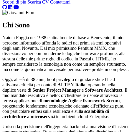
Scopri di più
Scarica CV
Contattami
Chi Sono
Nato a Foggia nel 1988 e attualmente di base a Benevento, il mio
percorso informatico affonda le radici nei primi sistemi operativi
degli anni Novanta. Dal mio primissimo Pentium MMX, che
dissezionavo per comprenderne le logiche hardware profonde, alla
stesura delle mie prime righe di codice in Pascal e HTML, ho
sempre considerato la tecnologia non come un semplice strumento,
ma come la grammatica universale per risolvere problemi complessi.
Oggi, all'età di 38 anni, ho il privilegio di guidare sfide IT ad
altissima criticità per conto di
ALTEN Italia
, operando nella
duplice veste di
Senior Project Manager
e
Software Architect
. Il
mio mandato esecutivo è netto: orchestrare le risorse attraverso la
ferrea applicazione di
metodologie Agile e framework Scrum
,
progettando fondamenta tecnologiche orientate all'efficienza pura,
con particolare enfasi sulla resilienza e sulla
scalabilità di
architetture a microservizi
in ambienti cloud Enterprise.
Unisco la precisione dell'ingegneria backend a una visione d'insieme
puramente strategica. Questa stessa dedizione alla disciplina e al