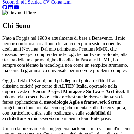
Scopri di più
Scarica CV
Contattami
Chi Sono
Nato a Foggia nel 1988 e attualmente di base a Benevento, il mio
percorso informatico affonda le radici nei primi sistemi operativi
degli anni Novanta. Dal mio primissimo Pentium MMX, che
dissezionavo per comprenderne le logiche hardware profonde, alla
stesura delle mie prime righe di codice in Pascal e HTML, ho
sempre considerato la tecnologia non come un semplice strumento,
ma come la grammatica universale per risolvere problemi complessi.
Oggi, all'età di 38 anni, ho il privilegio di guidare sfide IT ad
altissima criticità per conto di
ALTEN Italia
, operando nella
duplice veste di
Senior Project Manager
e
Software Architect
. Il
mio mandato esecutivo è netto: orchestrare le risorse attraverso la
ferrea applicazione di
metodologie Agile e framework Scrum
,
progettando fondamenta tecnologiche orientate all'efficienza pura,
con particolare enfasi sulla resilienza e sulla
scalabilità di
architetture a microservizi
in ambienti cloud Enterprise.
Unisco la precisione dell'ingegneria backend a una visione d'insieme
puramente strategica. Questa stessa dedizione alla disciplina e al