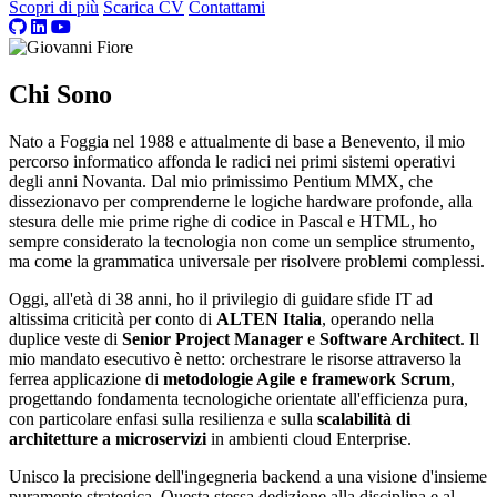
Scopri di più
Scarica CV
Contattami
Chi Sono
Nato a Foggia nel 1988 e attualmente di base a Benevento, il mio
percorso informatico affonda le radici nei primi sistemi operativi
degli anni Novanta. Dal mio primissimo Pentium MMX, che
dissezionavo per comprenderne le logiche hardware profonde, alla
stesura delle mie prime righe di codice in Pascal e HTML, ho
sempre considerato la tecnologia non come un semplice strumento,
ma come la grammatica universale per risolvere problemi complessi.
Oggi, all'età di 38 anni, ho il privilegio di guidare sfide IT ad
altissima criticità per conto di
ALTEN Italia
, operando nella
duplice veste di
Senior Project Manager
e
Software Architect
. Il
mio mandato esecutivo è netto: orchestrare le risorse attraverso la
ferrea applicazione di
metodologie Agile e framework Scrum
,
progettando fondamenta tecnologiche orientate all'efficienza pura,
con particolare enfasi sulla resilienza e sulla
scalabilità di
architetture a microservizi
in ambienti cloud Enterprise.
Unisco la precisione dell'ingegneria backend a una visione d'insieme
puramente strategica. Questa stessa dedizione alla disciplina e al