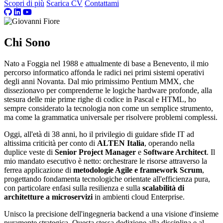
Scopri di più
Scarica CV
Contattami
Chi Sono
Nato a Foggia nel 1988 e attualmente di base a Benevento, il mio
percorso informatico affonda le radici nei primi sistemi operativi
degli anni Novanta. Dal mio primissimo Pentium MMX, che
dissezionavo per comprenderne le logiche hardware profonde, alla
stesura delle mie prime righe di codice in Pascal e HTML, ho
sempre considerato la tecnologia non come un semplice strumento,
ma come la grammatica universale per risolvere problemi complessi.
Oggi, all'età di 38 anni, ho il privilegio di guidare sfide IT ad
altissima criticità per conto di
ALTEN Italia
, operando nella
duplice veste di
Senior Project Manager
e
Software Architect
. Il
mio mandato esecutivo è netto: orchestrare le risorse attraverso la
ferrea applicazione di
metodologie Agile e framework Scrum
,
progettando fondamenta tecnologiche orientate all'efficienza pura,
con particolare enfasi sulla resilienza e sulla
scalabilità di
architetture a microservizi
in ambienti cloud Enterprise.
Unisco la precisione dell'ingegneria backend a una visione d'insieme
puramente strategica. Questa stessa dedizione alla disciplina e al