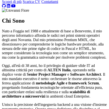
Scopri di più
Scarica CV
Contattami
Chi Sono
Nato a Foggia nel 1988 e attualmente di base a Benevento, il mio
percorso informatico affonda le radici nei primi sistemi operativi
degli anni Novanta. Dal mio primissimo Pentium MMX, che
dissezionavo per comprenderne le logiche hardware profonde, alla
stesura delle mie prime righe di codice in Pascal e HTML, ho
sempre considerato la tecnologia non come un semplice strumento,
ma come la grammatica universale per risolvere problemi complessi.
Oggi, all'età di 38 anni, ho il privilegio di guidare sfide IT ad
altissima criticità per conto di
ALTEN Italia
, operando nella
duplice veste di
Senior Project Manager
e
Software Architect
. Il
mio mandato esecutivo è netto: orchestrare le risorse attraverso la
ferrea applicazione di
metodologie Agile e framework Scrum
,
progettando fondamenta tecnologiche orientate all'efficienza pura,
con particolare enfasi sulla resilienza e sulla
scalabilità di
architetture a microservizi
in ambienti cloud Enterprise.
Unisco la precisione dell'ingegneria backend a una visione d'insieme
puramente strategica. Questa stessa dedizione alla disciplina e al