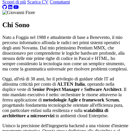
Scopri di più
Scarica CV
Contattami
Chi Sono
Nato a Foggia nel 1988 e attualmente di base a Benevento, il mio
percorso informatico affonda le radici nei primi sistemi operativi
degli anni Novanta. Dal mio primissimo Pentium MMX, che
dissezionavo per comprenderne le logiche hardware profonde, alla
stesura delle mie prime righe di codice in Pascal e HTML, ho
sempre considerato la tecnologia non come un semplice strumento,
ma come la grammatica universale per risolvere problemi complessi.
Oggi, all'età di 38 anni, ho il privilegio di guidare sfide IT ad
altissima criticità per conto di
ALTEN Italia
, operando nella
duplice veste di
Senior Project Manager
e
Software Architect
. Il
mio mandato esecutivo è netto: orchestrare le risorse attraverso la
ferrea applicazione di
metodologie Agile e framework Scrum
,
progettando fondamenta tecnologiche orientate all'efficienza pura,
con particolare enfasi sulla resilienza e sulla
scalabilità di
architetture a microservizi
in ambienti cloud Enterprise.
Unisco la precisione dell'ingegneria backend a una visione d'insieme
puramente strategica. Questa stessa dedizione alla disciplina e al