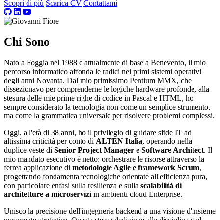
Scopri di più
Scarica CV
Contattami
Chi Sono
Nato a Foggia nel 1988 e attualmente di base a Benevento, il mio
percorso informatico affonda le radici nei primi sistemi operativi
degli anni Novanta. Dal mio primissimo Pentium MMX, che
dissezionavo per comprenderne le logiche hardware profonde, alla
stesura delle mie prime righe di codice in Pascal e HTML, ho
sempre considerato la tecnologia non come un semplice strumento,
ma come la grammatica universale per risolvere problemi complessi.
Oggi, all'età di 38 anni, ho il privilegio di guidare sfide IT ad
altissima criticità per conto di
ALTEN Italia
, operando nella
duplice veste di
Senior Project Manager
e
Software Architect
. Il
mio mandato esecutivo è netto: orchestrare le risorse attraverso la
ferrea applicazione di
metodologie Agile e framework Scrum
,
progettando fondamenta tecnologiche orientate all'efficienza pura,
con particolare enfasi sulla resilienza e sulla
scalabilità di
architetture a microservizi
in ambienti cloud Enterprise.
Unisco la precisione dell'ingegneria backend a una visione d'insieme
puramente strategica. Questa stessa dedizione alla disciplina e al