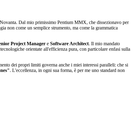
anni Novanta. Dal mio primissimo Pentium MMX, che dissezionavo per
ologia non come un semplice strumento, ma come la grammatica
enior Project Manager
e
Software Architect
. Il mio mandato
ecnologiche orientate all'efficienza pura, con particolare enfasi sulla
to dei propri limiti governa anche i miei interessi paralleli: che si
ones"
. L'eccellenza, in ogni sua forma, è per me uno standard non