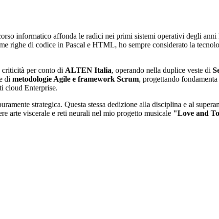
corso informatico affonda le radici nei primi sistemi operativi degli 
rime righe di codice in Pascal e HTML, ho sempre considerato la tecn
 criticità per conto di
ALTEN Italia
, operando nella duplice veste di
S
ne di
metodologie Agile e framework Scrum
, progettando fondamenta t
i cloud Enterprise.
ramente strategica. Questa stessa dedizione alla disciplina e al superamen
ere arte viscerale e reti neurali nel mio progetto musicale
"Love and T