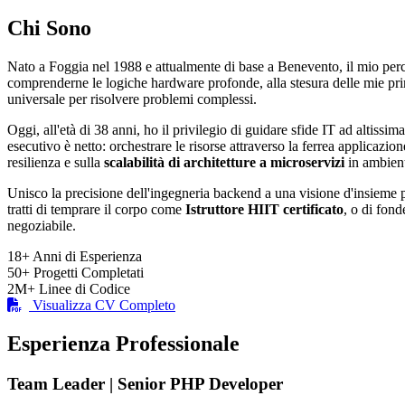
Chi Sono
Nato a Foggia nel 1988 e attualmente di base a Benevento, il mio per
comprenderne le logiche hardware profonde, alla stesura delle mie p
universale per risolvere problemi complessi.
Oggi, all'età di 38 anni, ho il privilegio di guidare sfide IT ad altissima
esecutivo è netto: orchestrare le risorse attraverso la ferrea applicazio
resilienza e sulla
scalabilità di architetture a microservizi
in ambient
Unisco la precisione dell'ingegneria backend a una visione d'insieme pu
tratti di temprare il corpo come
Istruttore HIIT certificato
, o di fond
negoziabile.
18+
Anni di Esperienza
50+
Progetti Completati
2M+
Linee di Codice
Visualizza CV Completo
Esperienza Professionale
Team Leader | Senior PHP Developer