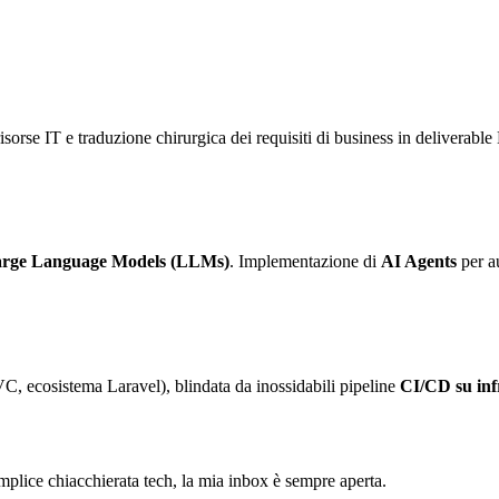
sorse IT e traduzione chirurgica dei requisiti di business in deliverable 
rge Language Models (LLMs)
. Implementazione di
AI Agents
per au
C, ecosistema Laravel), blindata da inossidabili pipeline
CI/CD su in
semplice chiacchierata tech, la mia inbox è sempre aperta.