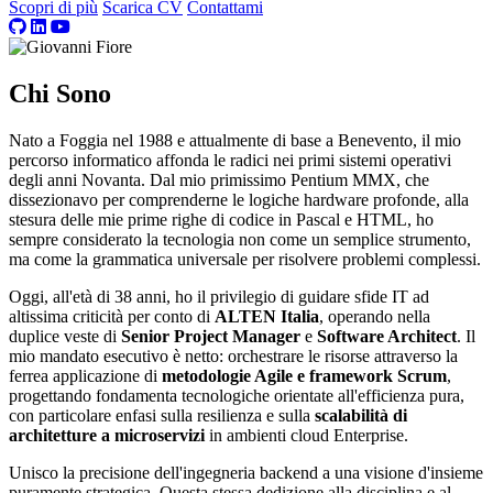
Scopri di più
Scarica CV
Contattami
Chi Sono
Nato a Foggia nel 1988 e attualmente di base a Benevento, il mio
percorso informatico affonda le radici nei primi sistemi operativi
degli anni Novanta. Dal mio primissimo Pentium MMX, che
dissezionavo per comprenderne le logiche hardware profonde, alla
stesura delle mie prime righe di codice in Pascal e HTML, ho
sempre considerato la tecnologia non come un semplice strumento,
ma come la grammatica universale per risolvere problemi complessi.
Oggi, all'età di 38 anni, ho il privilegio di guidare sfide IT ad
altissima criticità per conto di
ALTEN Italia
, operando nella
duplice veste di
Senior Project Manager
e
Software Architect
. Il
mio mandato esecutivo è netto: orchestrare le risorse attraverso la
ferrea applicazione di
metodologie Agile e framework Scrum
,
progettando fondamenta tecnologiche orientate all'efficienza pura,
con particolare enfasi sulla resilienza e sulla
scalabilità di
architetture a microservizi
in ambienti cloud Enterprise.
Unisco la precisione dell'ingegneria backend a una visione d'insieme
puramente strategica. Questa stessa dedizione alla disciplina e al