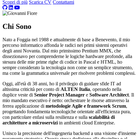
Scopri di più
Scarica CV
Contattami
Chi Sono
Nato a Foggia nel 1988 e attualmente di base a Benevento, il mio
percorso informatico affonda le radici nei primi sistemi operativi
degli anni Novanta. Dal mio primissimo Pentium MMX, che
dissezionavo per comprenderne le logiche hardware profonde, alla
stesura delle mie prime righe di codice in Pascal e HTML, ho
sempre considerato la tecnologia non come un semplice strumento,
ma come la grammatica universale per risolvere problemi complessi.
Oggi, all'età di 38 anni, ho il privilegio di guidare sfide IT ad
altissima criticità per conto di
ALTEN Italia
, operando nella
duplice veste di
Senior Project Manager
e
Software Architect
. Il
mio mandato esecutivo è netto: orchestrare le risorse attraverso la
ferrea applicazione di
metodologie Agile e framework Scrum
,
progettando fondamenta tecnologiche orientate all'efficienza pura,
con particolare enfasi sulla resilienza e sulla
scalabilità di
architetture a microservizi
in ambienti cloud Enterprise.
Unisco la precisione dell'ingegneria backend a una visione d'insieme
puramente strategica. Questa stessa dedizione alla disciplina e al