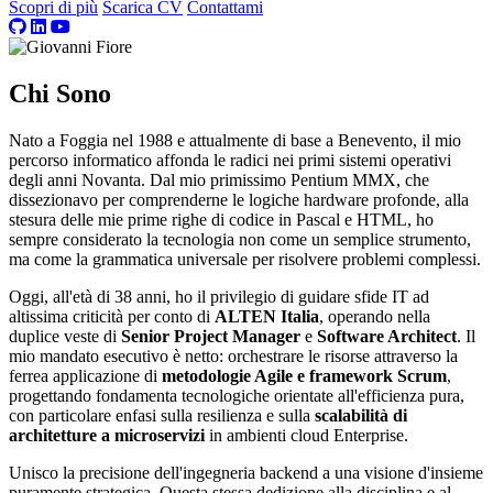
Scopri di più
Scarica CV
Contattami
Chi Sono
Nato a Foggia nel 1988 e attualmente di base a Benevento, il mio
percorso informatico affonda le radici nei primi sistemi operativi
degli anni Novanta. Dal mio primissimo Pentium MMX, che
dissezionavo per comprenderne le logiche hardware profonde, alla
stesura delle mie prime righe di codice in Pascal e HTML, ho
sempre considerato la tecnologia non come un semplice strumento,
ma come la grammatica universale per risolvere problemi complessi.
Oggi, all'età di 38 anni, ho il privilegio di guidare sfide IT ad
altissima criticità per conto di
ALTEN Italia
, operando nella
duplice veste di
Senior Project Manager
e
Software Architect
. Il
mio mandato esecutivo è netto: orchestrare le risorse attraverso la
ferrea applicazione di
metodologie Agile e framework Scrum
,
progettando fondamenta tecnologiche orientate all'efficienza pura,
con particolare enfasi sulla resilienza e sulla
scalabilità di
architetture a microservizi
in ambienti cloud Enterprise.
Unisco la precisione dell'ingegneria backend a una visione d'insieme
puramente strategica. Questa stessa dedizione alla disciplina e al