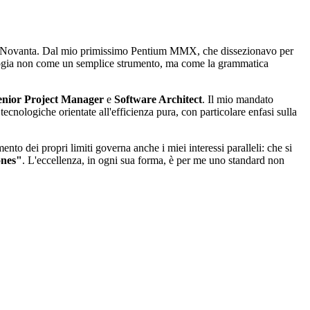
anni Novanta. Dal mio primissimo Pentium MMX, che dissezionavo per
ologia non come un semplice strumento, ma come la grammatica
enior Project Manager
e
Software Architect
. Il mio mandato
ecnologiche orientate all'efficienza pura, con particolare enfasi sulla
to dei propri limiti governa anche i miei interessi paralleli: che si
ones"
. L'eccellenza, in ogni sua forma, è per me uno standard non