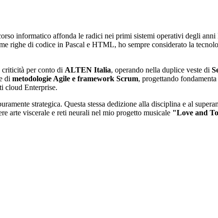
corso informatico affonda le radici nei primi sistemi operativi degli 
rime righe di codice in Pascal e HTML, ho sempre considerato la tecn
 criticità per conto di
ALTEN Italia
, operando nella duplice veste di
S
ne di
metodologie Agile e framework Scrum
, progettando fondamenta t
i cloud Enterprise.
ramente strategica. Questa stessa dedizione alla disciplina e al superamen
ere arte viscerale e reti neurali nel mio progetto musicale
"Love and T