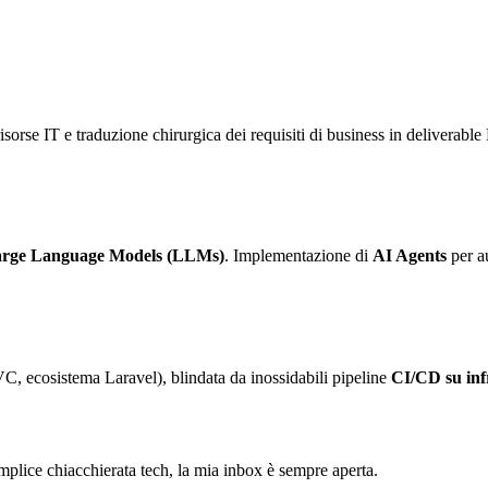
sorse IT e traduzione chirurgica dei requisiti di business in deliverable 
rge Language Models (LLMs)
. Implementazione di
AI Agents
per au
C, ecosistema Laravel), blindata da inossidabili pipeline
CI/CD su in
semplice chiacchierata tech, la mia inbox è sempre aperta.