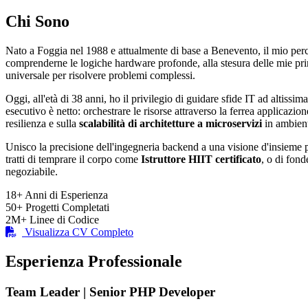
Chi Sono
Nato a Foggia nel 1988 e attualmente di base a Benevento, il mio per
comprenderne le logiche hardware profonde, alla stesura delle mie p
universale per risolvere problemi complessi.
Oggi, all'età di 38 anni, ho il privilegio di guidare sfide IT ad altissima
esecutivo è netto: orchestrare le risorse attraverso la ferrea applicazio
resilienza e sulla
scalabilità di architetture a microservizi
in ambient
Unisco la precisione dell'ingegneria backend a una visione d'insieme pu
tratti di temprare il corpo come
Istruttore HIIT certificato
, o di fond
negoziabile.
18+
Anni di Esperienza
50+
Progetti Completati
2M+
Linee di Codice
Visualizza CV Completo
Esperienza Professionale
Team Leader | Senior PHP Developer