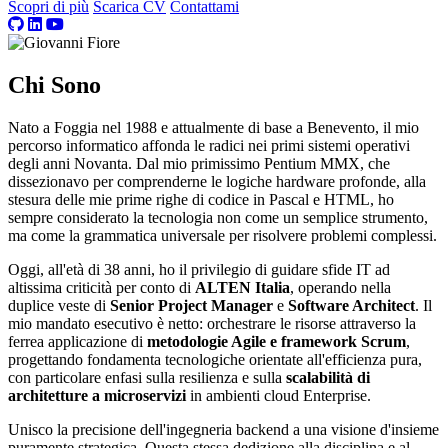
Scopri di più
Scarica CV
Contattami
Chi Sono
Nato a Foggia nel 1988 e attualmente di base a Benevento, il mio
percorso informatico affonda le radici nei primi sistemi operativi
degli anni Novanta. Dal mio primissimo Pentium MMX, che
dissezionavo per comprenderne le logiche hardware profonde, alla
stesura delle mie prime righe di codice in Pascal e HTML, ho
sempre considerato la tecnologia non come un semplice strumento,
ma come la grammatica universale per risolvere problemi complessi.
Oggi, all'età di 38 anni, ho il privilegio di guidare sfide IT ad
altissima criticità per conto di
ALTEN Italia
, operando nella
duplice veste di
Senior Project Manager
e
Software Architect
. Il
mio mandato esecutivo è netto: orchestrare le risorse attraverso la
ferrea applicazione di
metodologie Agile e framework Scrum
,
progettando fondamenta tecnologiche orientate all'efficienza pura,
con particolare enfasi sulla resilienza e sulla
scalabilità di
architetture a microservizi
in ambienti cloud Enterprise.
Unisco la precisione dell'ingegneria backend a una visione d'insieme
puramente strategica. Questa stessa dedizione alla disciplina e al