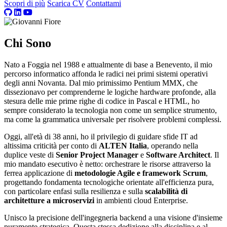
Scopri di più
Scarica CV
Contattami
Chi Sono
Nato a Foggia nel 1988 e attualmente di base a Benevento, il mio
percorso informatico affonda le radici nei primi sistemi operativi
degli anni Novanta. Dal mio primissimo Pentium MMX, che
dissezionavo per comprenderne le logiche hardware profonde, alla
stesura delle mie prime righe di codice in Pascal e HTML, ho
sempre considerato la tecnologia non come un semplice strumento,
ma come la grammatica universale per risolvere problemi complessi.
Oggi, all'età di 38 anni, ho il privilegio di guidare sfide IT ad
altissima criticità per conto di
ALTEN Italia
, operando nella
duplice veste di
Senior Project Manager
e
Software Architect
. Il
mio mandato esecutivo è netto: orchestrare le risorse attraverso la
ferrea applicazione di
metodologie Agile e framework Scrum
,
progettando fondamenta tecnologiche orientate all'efficienza pura,
con particolare enfasi sulla resilienza e sulla
scalabilità di
architetture a microservizi
in ambienti cloud Enterprise.
Unisco la precisione dell'ingegneria backend a una visione d'insieme
puramente strategica. Questa stessa dedizione alla disciplina e al