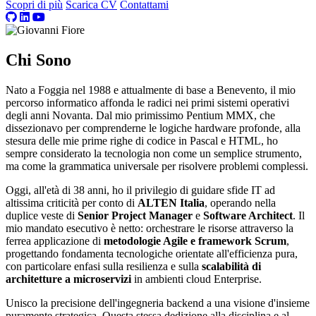
Scopri di più
Scarica CV
Contattami
Chi Sono
Nato a Foggia nel 1988 e attualmente di base a Benevento, il mio
percorso informatico affonda le radici nei primi sistemi operativi
degli anni Novanta. Dal mio primissimo Pentium MMX, che
dissezionavo per comprenderne le logiche hardware profonde, alla
stesura delle mie prime righe di codice in Pascal e HTML, ho
sempre considerato la tecnologia non come un semplice strumento,
ma come la grammatica universale per risolvere problemi complessi.
Oggi, all'età di 38 anni, ho il privilegio di guidare sfide IT ad
altissima criticità per conto di
ALTEN Italia
, operando nella
duplice veste di
Senior Project Manager
e
Software Architect
. Il
mio mandato esecutivo è netto: orchestrare le risorse attraverso la
ferrea applicazione di
metodologie Agile e framework Scrum
,
progettando fondamenta tecnologiche orientate all'efficienza pura,
con particolare enfasi sulla resilienza e sulla
scalabilità di
architetture a microservizi
in ambienti cloud Enterprise.
Unisco la precisione dell'ingegneria backend a una visione d'insieme
puramente strategica. Questa stessa dedizione alla disciplina e al