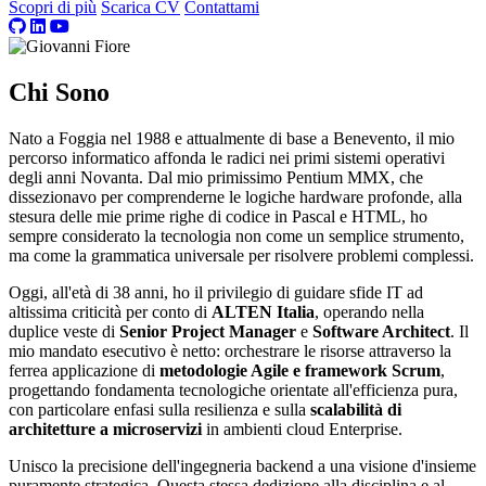
Scopri di più
Scarica CV
Contattami
Chi Sono
Nato a Foggia nel 1988 e attualmente di base a Benevento, il mio
percorso informatico affonda le radici nei primi sistemi operativi
degli anni Novanta. Dal mio primissimo Pentium MMX, che
dissezionavo per comprenderne le logiche hardware profonde, alla
stesura delle mie prime righe di codice in Pascal e HTML, ho
sempre considerato la tecnologia non come un semplice strumento,
ma come la grammatica universale per risolvere problemi complessi.
Oggi, all'età di 38 anni, ho il privilegio di guidare sfide IT ad
altissima criticità per conto di
ALTEN Italia
, operando nella
duplice veste di
Senior Project Manager
e
Software Architect
. Il
mio mandato esecutivo è netto: orchestrare le risorse attraverso la
ferrea applicazione di
metodologie Agile e framework Scrum
,
progettando fondamenta tecnologiche orientate all'efficienza pura,
con particolare enfasi sulla resilienza e sulla
scalabilità di
architetture a microservizi
in ambienti cloud Enterprise.
Unisco la precisione dell'ingegneria backend a una visione d'insieme
puramente strategica. Questa stessa dedizione alla disciplina e al