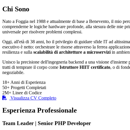
Chi Sono
Nato a Foggia nel 1988 e attualmente di base a Benevento, il mio per
comprenderne le logiche hardware profonde, alla stesura delle mie p
universale per risolvere problemi complessi.
Oggi, all'età di 38 anni, ho il privilegio di guidare sfide IT ad altissima
esecutivo è netto: orchestrare le risorse attraverso la ferrea applicazio
resilienza e sulla
scalabilità di architetture a microservizi
in ambient
Unisco la precisione dell'ingegneria backend a una visione d'insieme pu
tratti di temprare il corpo come
Istruttore HIIT certificato
, o di fond
negoziabile.
18+
Anni di Esperienza
50+
Progetti Completati
2M+
Linee di Codice
Visualizza CV Completo
Esperienza Professionale
Team Leader | Senior PHP Developer