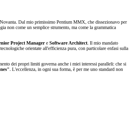
anni Novanta. Dal mio primissimo Pentium MMX, che dissezionavo per
ologia non come un semplice strumento, ma come la grammatica
enior Project Manager
e
Software Architect
. Il mio mandato
ecnologiche orientate all'efficienza pura, con particolare enfasi sulla
to dei propri limiti governa anche i miei interessi paralleli: che si
ones"
. L'eccellenza, in ogni sua forma, è per me uno standard non