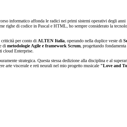
corso informatico affonda le radici nei primi sistemi operativi degli 
rime righe di codice in Pascal e HTML, ho sempre considerato la tecn
 criticità per conto di
ALTEN Italia
, operando nella duplice veste di
S
ne di
metodologie Agile e framework Scrum
, progettando fondamenta t
i cloud Enterprise.
ramente strategica. Questa stessa dedizione alla disciplina e al superamen
ere arte viscerale e reti neurali nel mio progetto musicale
"Love and T