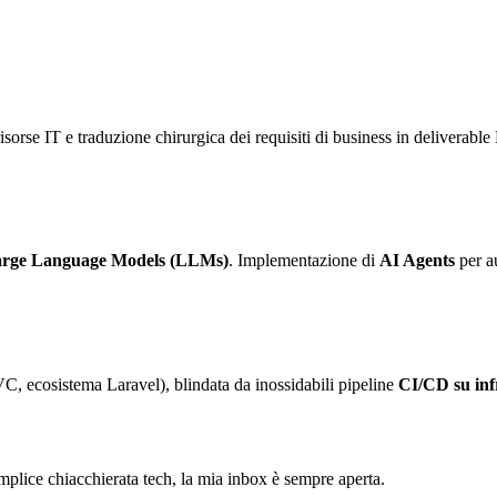
sorse IT e traduzione chirurgica dei requisiti di business in deliverable 
rge Language Models (LLMs)
. Implementazione di
AI Agents
per au
C, ecosistema Laravel), blindata da inossidabili pipeline
CI/CD su in
semplice chiacchierata tech, la mia inbox è sempre aperta.