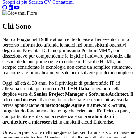
Scopri di più
Scarica CV
Contattami
Chi Sono
Nato a Foggia nel 1988 e attualmente di base a Benevento, il mio
percorso informatico affonda le radici nei primi sistemi operativi
degli anni Novanta. Dal mio primissimo Pentium MMX, che
dissezionavo per comprenderne le logiche hardware profonde, alla
stesura delle mie prime righe di codice in Pascal e HTML, ho
sempre considerato la tecnologia non come un semplice strumento,
ma come la grammatica universale per risolvere problemi complessi.
Oggi, all'età di 38 anni, ho il privilegio di guidare sfide IT ad
altissima criticità per conto di
ALTEN Italia
, operando nella
duplice veste di
Senior Project Manager
e
Software Architect
. Il
mio mandato esecutivo è netto: orchestrare le risorse attraverso la
ferrea applicazione di
metodologie Agile e framework Scrum
,
progettando fondamenta tecnologiche orientate all'efficienza pura,
con particolare enfasi sulla resilienza e sulla
scalabilità di
architetture a microservizi
in ambienti cloud Enterprise.
Unisco la precisione dell'ingegneria backend a una visione d'insieme
puramente strategica. Questa stessa dedizione alla disciplina e al