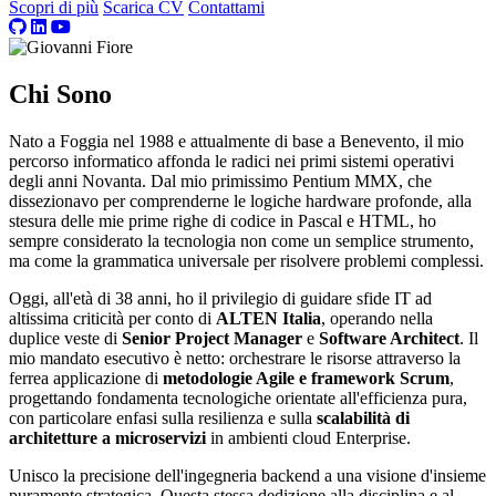
Scopri di più
Scarica CV
Contattami
Chi Sono
Nato a Foggia nel 1988 e attualmente di base a Benevento, il mio
percorso informatico affonda le radici nei primi sistemi operativi
degli anni Novanta. Dal mio primissimo Pentium MMX, che
dissezionavo per comprenderne le logiche hardware profonde, alla
stesura delle mie prime righe di codice in Pascal e HTML, ho
sempre considerato la tecnologia non come un semplice strumento,
ma come la grammatica universale per risolvere problemi complessi.
Oggi, all'età di 38 anni, ho il privilegio di guidare sfide IT ad
altissima criticità per conto di
ALTEN Italia
, operando nella
duplice veste di
Senior Project Manager
e
Software Architect
. Il
mio mandato esecutivo è netto: orchestrare le risorse attraverso la
ferrea applicazione di
metodologie Agile e framework Scrum
,
progettando fondamenta tecnologiche orientate all'efficienza pura,
con particolare enfasi sulla resilienza e sulla
scalabilità di
architetture a microservizi
in ambienti cloud Enterprise.
Unisco la precisione dell'ingegneria backend a una visione d'insieme
puramente strategica. Questa stessa dedizione alla disciplina e al