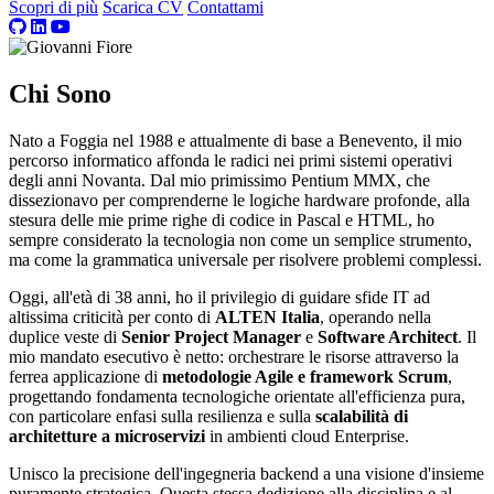
Scopri di più
Scarica CV
Contattami
Chi Sono
Nato a Foggia nel 1988 e attualmente di base a Benevento, il mio
percorso informatico affonda le radici nei primi sistemi operativi
degli anni Novanta. Dal mio primissimo Pentium MMX, che
dissezionavo per comprenderne le logiche hardware profonde, alla
stesura delle mie prime righe di codice in Pascal e HTML, ho
sempre considerato la tecnologia non come un semplice strumento,
ma come la grammatica universale per risolvere problemi complessi.
Oggi, all'età di 38 anni, ho il privilegio di guidare sfide IT ad
altissima criticità per conto di
ALTEN Italia
, operando nella
duplice veste di
Senior Project Manager
e
Software Architect
. Il
mio mandato esecutivo è netto: orchestrare le risorse attraverso la
ferrea applicazione di
metodologie Agile e framework Scrum
,
progettando fondamenta tecnologiche orientate all'efficienza pura,
con particolare enfasi sulla resilienza e sulla
scalabilità di
architetture a microservizi
in ambienti cloud Enterprise.
Unisco la precisione dell'ingegneria backend a una visione d'insieme
puramente strategica. Questa stessa dedizione alla disciplina e al