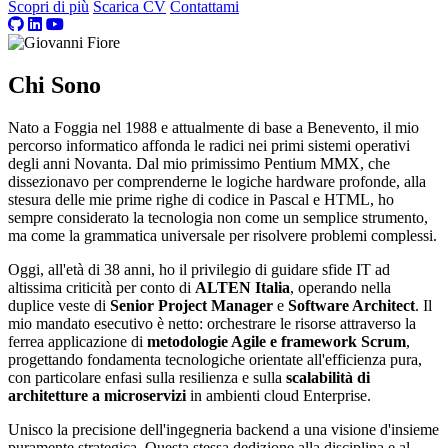
Scopri di più
Scarica CV
Contattami
Chi Sono
Nato a Foggia nel 1988 e attualmente di base a Benevento, il mio
percorso informatico affonda le radici nei primi sistemi operativi
degli anni Novanta. Dal mio primissimo Pentium MMX, che
dissezionavo per comprenderne le logiche hardware profonde, alla
stesura delle mie prime righe di codice in Pascal e HTML, ho
sempre considerato la tecnologia non come un semplice strumento,
ma come la grammatica universale per risolvere problemi complessi.
Oggi, all'età di 38 anni, ho il privilegio di guidare sfide IT ad
altissima criticità per conto di
ALTEN Italia
, operando nella
duplice veste di
Senior Project Manager
e
Software Architect
. Il
mio mandato esecutivo è netto: orchestrare le risorse attraverso la
ferrea applicazione di
metodologie Agile e framework Scrum
,
progettando fondamenta tecnologiche orientate all'efficienza pura,
con particolare enfasi sulla resilienza e sulla
scalabilità di
architetture a microservizi
in ambienti cloud Enterprise.
Unisco la precisione dell'ingegneria backend a una visione d'insieme
puramente strategica. Questa stessa dedizione alla disciplina e al